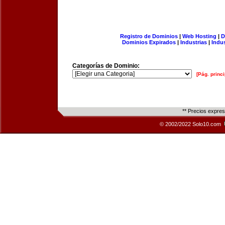
Registro de Dominios
|
Web Hosting
|
D
Dominios Expirados
|
Industrias
|
Indu
Categorías de Dominio:
[Pág. princi
** Precios expre
© 2002/2022 Solo10.com