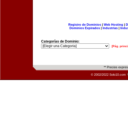
Registro de Dominios
|
Web Hosting
|
D
Dominios Expirados
|
Industrias
|
Indu
Categorías de Dominio:
[Pág. princi
** Precios expre
© 2002/2022 Solo10.com