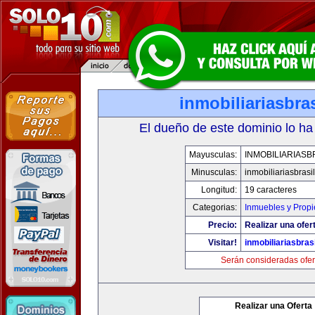
inmobiliariasbra
El dueño de este dominio lo ha
Mayusculas:
INMOBILIARIASB
Minusculas:
inmobiliariasbrasi
Longitud:
19 caracteres
Categorias:
Inmuebles y Prop
Precio:
Realizar una ofer
Visitar!
inmobiliariasbras
Serán consideradas ofer
Realizar una Oferta