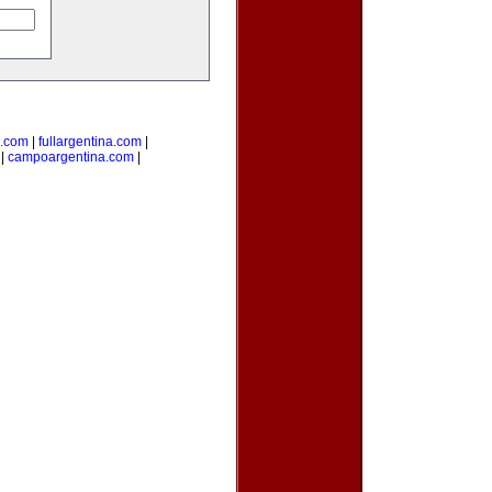
s.com
|
fullargentina.com
|
|
campoargentina.com
|