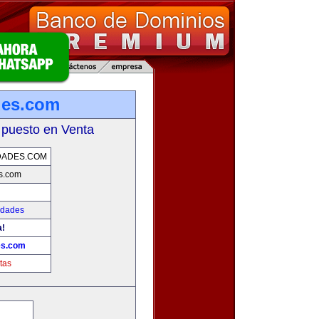
des.com
 puesto en Venta
DADES.COM
s.com
edades
a!
es.com
tas