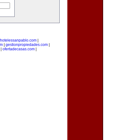
hotelessanpablo.com
|
om
|
gestionpropiedades.com
|
|
ofertadecasas.com
|