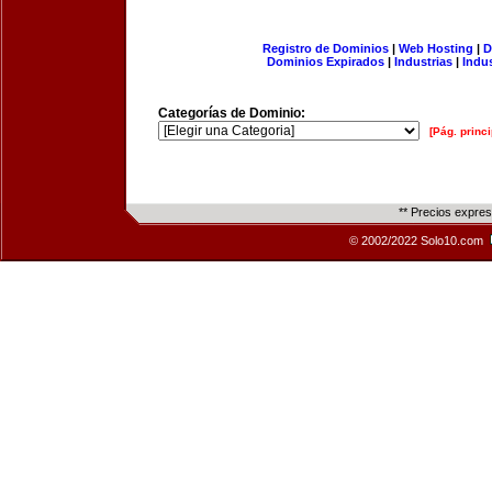
Registro de Dominios
|
Web Hosting
|
D
Dominios Expirados
|
Industrias
|
Indu
Categorías de Dominio:
[Pág. princi
** Precios expre
© 2002/2022 Solo10.com